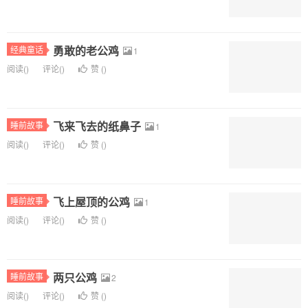
勇敢的老公鸡
经典童话
1
阅读(
)
评论(
)
赞 (
)
飞来飞去的纸鼻子
睡前故事
1
阅读(
)
评论(
)
赞 (
)
飞上屋顶的公鸡
睡前故事
1
阅读(
)
评论(
)
赞 (
)
两只公鸡
睡前故事
2
阅读(
)
评论(
)
赞 (
)