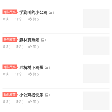
学狗叫的小公鸡
睡前故事
1
阅读(
)
评论(
)
赞 (
)
森林真热闹
睡前故事
1
阅读(
)
评论(
)
赞 (
)
老槐树下鸡蛋
睡前故事
1
阅读(
)
评论(
)
赞 (
)
小公鸡找快乐
幼儿故事
1
阅读(
)
评论(
)
赞 (
)