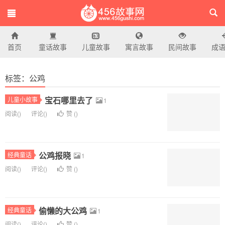
首页
童话故事
儿童故事
寓言故事
民间故事
成
456故事网
标签：公鸡
宝石哪里去了
儿童小故事
1
阅读(
)
评论(
)
赞 (
)
公鸡报晓
经典童话
1
阅读(
)
评论(
)
赞 (
)
偷懒的大公鸡
经典童话
1
阅读(
)
评论(
)
赞 (
)