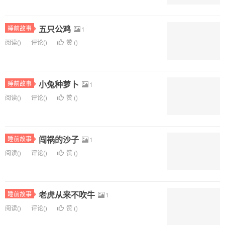
五只公鸡
睡前故事
1
阅读(
)
评论(
)
赞 (
)
小兔种萝卜
睡前故事
1
阅读(
)
评论(
)
赞 (
)
闯祸的沙子
睡前故事
1
阅读(
)
评论(
)
赞 (
)
老虎从来不吹牛
睡前故事
1
阅读(
)
评论(
)
赞 (
)