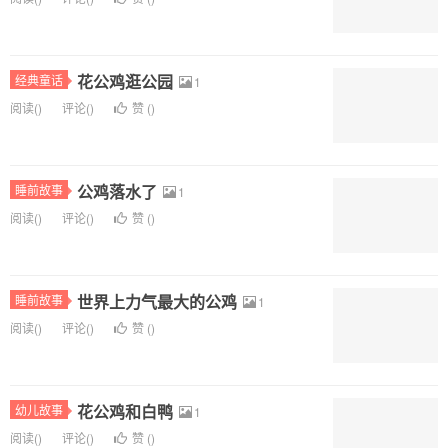
花公鸡逛公园
经典童话
1
阅读(
)
评论(
)
赞 (
)
公鸡落水了
睡前故事
1
阅读(
)
评论(
)
赞 (
)
世界上力气最大的公鸡
睡前故事
1
阅读(
)
评论(
)
赞 (
)
花公鸡和白鸭
幼儿故事
1
阅读(
)
评论(
)
赞 (
)