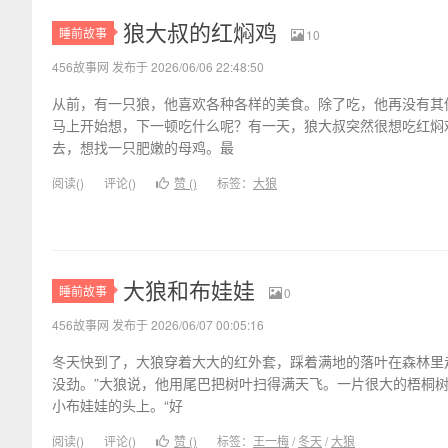
狼大叔的红焖鸡
睡前故事
10
456故事网 发布于 2026/06/06 22:48:50
从前，有一只狼，他喜欢各种各样的美食。除了吃，他再没有其
马上开始想，下一顿吃什么呢？有一天，狼大叔突然很想吃红焖
去，想找一只肥嫩的母鸡。最
阅读(
)
评论(
)
赞 (
)
标签：
大狼
大狼和布娃娃
睡前故事
0
456故事网 发布于 2026/06/07 00:05:16
冬天快到了，大狼穿着大大的红外套，踩着满地的落叶在森林里
没劲。”大狼说，他用尾巴把树叶扫得满天飞。一片很大的梧桐
小布娃娃的头上。“好
阅读(
)
评论(
)
赞 (
)
标签：
王一梅
/
冬天
/
大狼