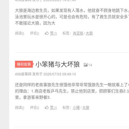
大狼是海边救生员，如果发现有人落水，他就奋不顾身地跳下水
泳池里玩水是很开心的，可是也会有危险，有了救生员就安全多
不敢接近大狼，因为大
阅读(
)
评论(
)
赞 (
)
标签：
肖定丽
/
大狼
小笨猪与大坏狼
睡前故事
14
456故事网 发布于 2026/07/03 09:49:10
还是同样的老故事狼先生很饿他非常非常饿狼先生一眼就看上了
的理由：1.商店老板乒乓先生，禁止他到店里，把顾客们生吞2
里，拿游客来野餐3.
阅读(
)
评论(
)
赞 (
)
标签：
小猪
/
大狼