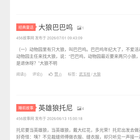
大狼巴巴呜
经典童话
1
456故事网 发布于 2026/07/01 09:43:09
（一）动物园里有只大狼，叫巴巴呜。巴巴呜年纪大了，不爱活
动物园主任来找大狼，说：“巴巴呜，动物园最近要来两只小狼，
是退休呀？”大狼不明
阅读(
)
评论(
)
赞 (
)
标签：
武玉桂
/
大狼
英雄狼托尼
睡前故事
4
456故事网 发布于 2026/06/13 15:00:18
托尼要当英雄狼，当英雄狼，戴大红花，多光荣！托尼出发去做
好奇怪：咦？不见裁缝师傅做衣服、缝衣服，却只听见一声接一