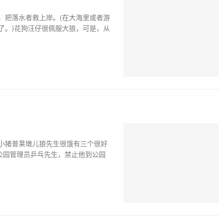
，把落水者救上岸。(在大海里或者游
了。)花狗汪仔很佩服大狼，可是，从
小猪普莱墩儿狼先生很饿有三个很好
.公园管理员乒乓先生，禁止他到公园