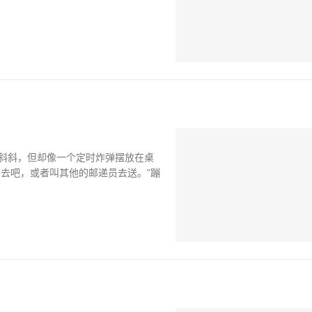
歪斜斜，但却像一个定时炸弹摆放在桌
去吧，或者叫其他的邮递员去送。”蹦