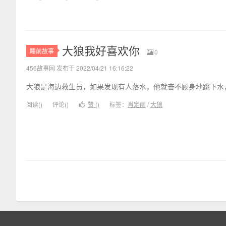
大狼我好喜欢你
睡前故事
0
456故事网 发布于 2022/04/21 16:16:22
大狼是海边救生员，如果发现有人落水，他就奋不顾身地跳下水，
阅读(
)
评论(
)
赞 (
)
标签：
肖定丽
/
大狼