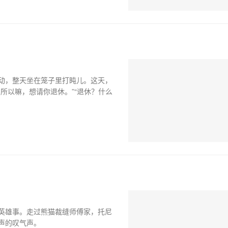
动，整天坐在笼子里打盹儿。这天，
所以嘛，想请你退休。”“退休？什么
英雄事。走过熊猫裁缝师傅家，托尼
声的叹气声。