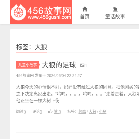
首页
童话故事
456故事网
标签：大狼
大狼的足球
儿童小故事
1
456故事网 发布于 2026/06/04 22:24:27
大狼今天的心情很不好，妈妈没有经过大狼的同意，把他刚买的
之下决定离家出走。“呜呜。。。。呜呜。。。”走着走着，大狼
他正坐在一棵大树下伤
阅读(
)
评论(
)
赞 (
)
标签：
顾鹰
/
大狼
/
小猪