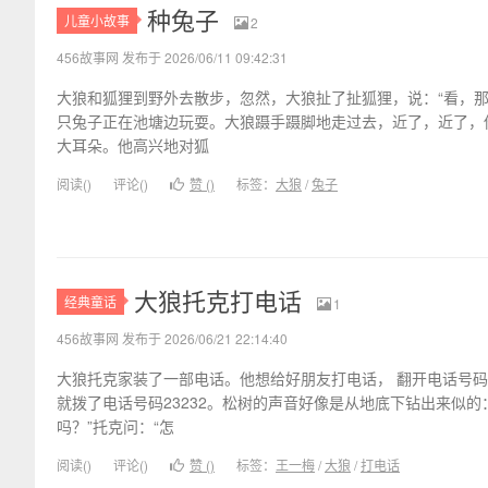
种兔子
儿童小故事
2
456故事网 发布于 2026/06/11 09:42:31
大狼和狐狸到野外去散步，忽然，大狼扯了扯狐狸，说：“看，那
只兔子正在池塘边玩耍。大狼蹑手蹑脚地走过去，近了，近了，
大耳朵。他高兴地对狐
阅读(
)
评论(
)
赞 (
)
标签：
大狼
/
兔子
大狼托克打电话
经典童话
1
456故事网 发布于 2026/06/21 22:14:40
大狼托克家装了一部电话。他想给好朋友打电话， 翻开电话号
就拨了电话号码23232。松树的声音好像是从地底下钻出来似的
吗？”托克问：“怎
阅读(
)
评论(
)
赞 (
)
标签：
王一梅
/
大狼
/
打电话