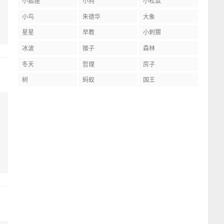
小狐狸
小狗
小松鼠
小鸟
朱德华
大象
星星
早教
小刺猬
冰波
猴子
森林
冬天
哲理
房子
树
蚂蚁
国王