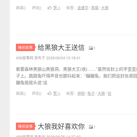
阅读(
)
评论(
)
赞 (
)
标签：
金建华
/
英雄
/
大狼
给黑狼大王送信
睡前故事
1
456故事网 发布于 2026/06/04 10:18:41
紫雾森林黑狼山黑狼洞、黑狼大王(收)……”虽然信封上的字歪
子上。跳跳兔吓得声音也颤抖起来：“蹦蹦兔，我们把這封信退回
蹦兔摇摇头说“這
阅读(
)
评论(
)
赞 (
)
标签：
钟锐
/
兔子
/
大狼
/
信
大狼我好喜欢你
睡前故事
1
456故事网 发布于 2026/06/25 14:37:40