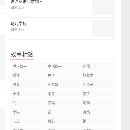
珀涅罗珀和求婚人
阅读(25)
鸟儿学校
阅读(17)
故事标签
睡前故事
童话故事
小熊
狐狸
兔子
张秋生
故事
小老鼠
小兔子
小猪
老鼠
狮子
的
青蛙
动物
小猫
猫
月亮
儿童
朋友
狼