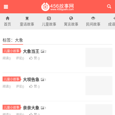
首页
童话故事
儿童故事
寓言故事
民间故事
成
456故事网
标签：大象
大象当王
儿童小故事
2
阅读(
)
评论(
)
赞 (
)
大坝告急
儿童小故事
1
阅读(
)
评论(
)
赞 (
)
亲亲大象
儿童小故事
1
阅读(
)
评论(
)
赞 (
)