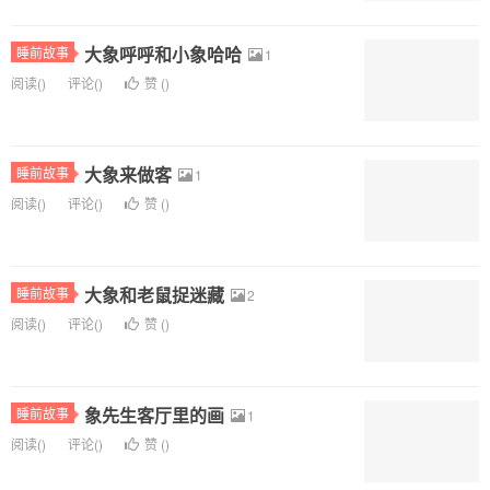
大象呼呼和小象哈哈
睡前故事
1
阅读(
)
评论(
)
赞 (
)
大象来做客
睡前故事
1
阅读(
)
评论(
)
赞 (
)
大象和老鼠捉迷藏
睡前故事
2
阅读(
)
评论(
)
赞 (
)
象先生客厅里的画
睡前故事
1
阅读(
)
评论(
)
赞 (
)