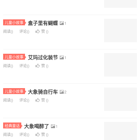
盒子里有蝴蝶
儿童小故事
1
阅读(
)
评论(
)
赞 (
)
艾玛过化装节
儿童小故事
1
阅读(
)
评论(
)
赞 (
)
大象骑自行车
儿童小故事
2
阅读(
)
评论(
)
赞 (
)
大象喝醉了
经典童话
1
阅读(
)
评论(
)
赞 (
)