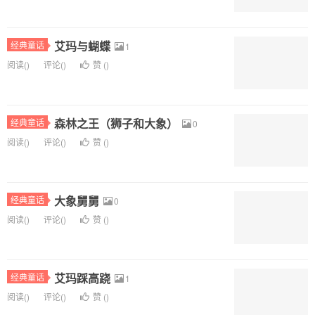
艾玛与蝴蝶
经典童话
1
阅读(
)
评论(
)
赞 (
)
森林之王（狮子和大象）
经典童话
0
阅读(
)
评论(
)
赞 (
)
大象舅舅
经典童话
0
阅读(
)
评论(
)
赞 (
)
艾玛踩高跷
经典童话
1
阅读(
)
评论(
)
赞 (
)