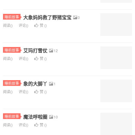
大象妈妈救了野猪宝宝
睡前故事
0
阅读(
)
评论(
)
赞 (
)
艾玛打雪仗
睡前故事
12
阅读(
)
评论(
)
赞 (
)
象的大脚丫
睡前故事
1
阅读(
)
评论(
)
赞 (
)
魔法呼啦圈
睡前故事
10
阅读(
)
评论(
)
赞 (
)