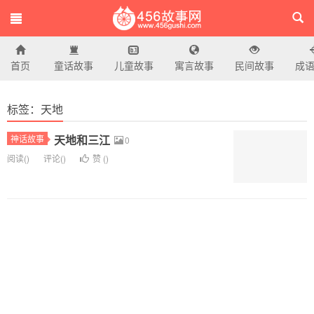
首页
童话故事
儿童故事
寓言故事
民间故事
成
456故事网
标签：天地
天地和三江
神话故事
0
阅读(
)
评论(
)
赞 (
)