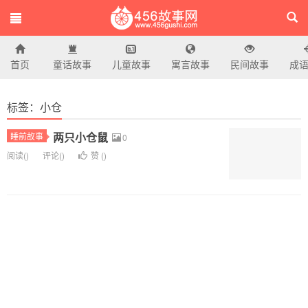
首页
童话故事
儿童故事
寓言故事
民间故事
成
456故事网
标签：小仓
两只小仓鼠
睡前故事
0
阅读(
)
评论(
)
赞 (
)