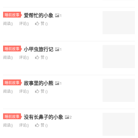
爱帮忙的小象
睡前故事
1
阅读(
)
评论(
)
赞 (
)
小甲虫旅行记
睡前故事
1
阅读(
)
评论(
)
赞 (
)
故事里的小熊
睡前故事
1
阅读(
)
评论(
)
赞 (
)
没有长鼻子的小象
睡前故事
2
阅读(
)
评论(
)
赞 (
)