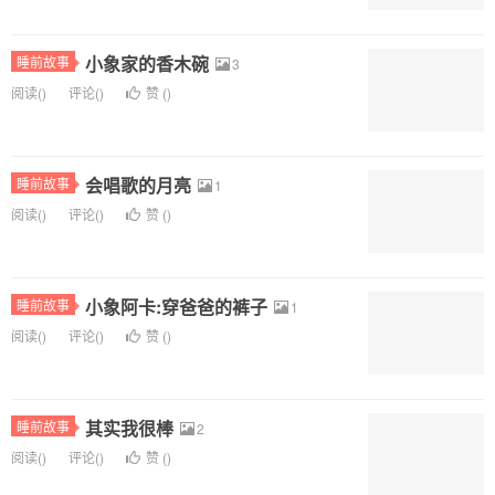
小象家的香木碗
睡前故事
3
阅读(
)
评论(
)
赞 (
)
会唱歌的月亮
睡前故事
1
阅读(
)
评论(
)
赞 (
)
小象阿卡:穿爸爸的裤子
睡前故事
1
阅读(
)
评论(
)
赞 (
)
其实我很棒
睡前故事
2
阅读(
)
评论(
)
赞 (
)