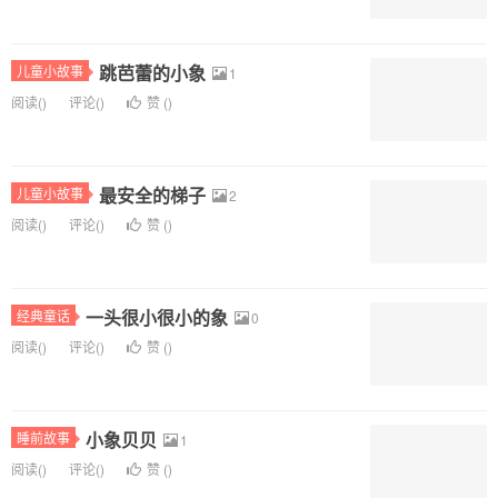
跳芭蕾的小象
儿童小故事
1
阅读(
)
评论(
)
赞 (
)
最安全的梯子
儿童小故事
2
阅读(
)
评论(
)
赞 (
)
一头很小很小的象
经典童话
0
阅读(
)
评论(
)
赞 (
)
小象贝贝
睡前故事
1
阅读(
)
评论(
)
赞 (
)