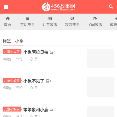
首页
童话故事
儿童故事
寓言故事
民间故事
成
456故事网
标签：小象
小象阿拉贝拉
儿童小故事
1
阅读(
)
评论(
)
赞 (
)
小象不见了
儿童小故事
1
阅读(
)
评论(
)
赞 (
)
笨笨象和小鹿
儿童小故事
2
阅读(
)
评论(
)
赞 (
)