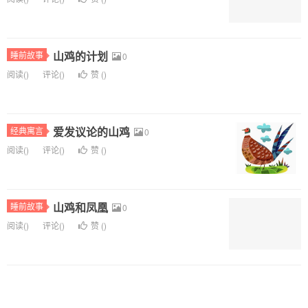
山鸡的计划
睡前故事
0
阅读(
)
评论(
)
赞 (
)
爱发议论的山鸡
经典寓言
0
阅读(
)
评论(
)
赞 (
)
山鸡和凤凰
睡前故事
0
阅读(
)
评论(
)
赞 (
)