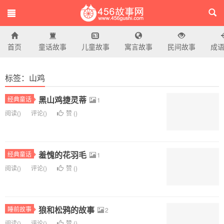
首页
童话故事
儿童故事
寓言故事
民间故事
成
456故事网
标签：山鸡
黑山鸡捷灵蒂
经典童话
1
阅读(
)
评论(
)
赞 (
)
羞愧的花羽毛
经典童话
1
阅读(
)
评论(
)
赞 (
)
狼和松鸦的故事
睡前故事
2
阅读(
)
评论(
)
赞 (
)