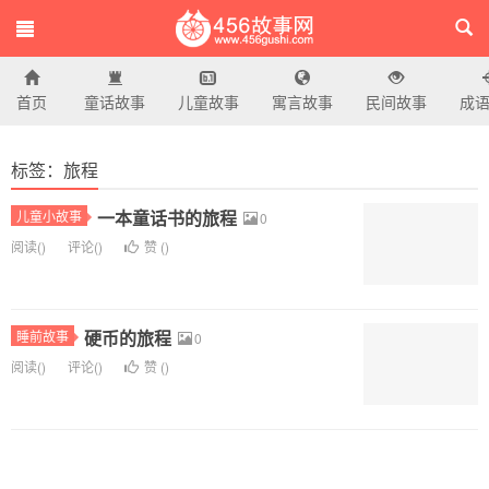
首页
童话故事
儿童故事
寓言故事
民间故事
成
456故事网
标签：旅程
一本童话书的旅程
儿童小故事
0
阅读(
)
评论(
)
赞 (
)
硬币的旅程
睡前故事
0
阅读(
)
评论(
)
赞 (
)