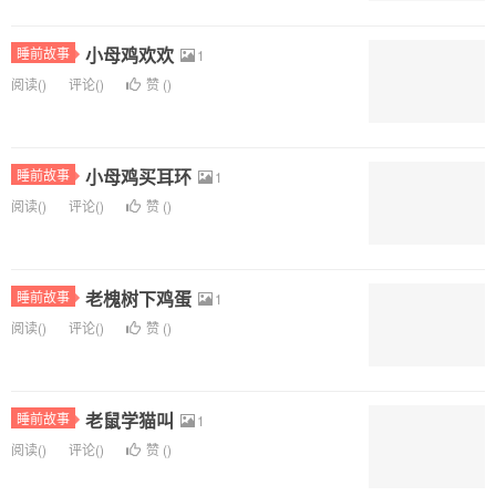
小母鸡欢欢
睡前故事
1
阅读(
)
评论(
)
赞 (
)
小母鸡买耳环
睡前故事
1
阅读(
)
评论(
)
赞 (
)
老槐树下鸡蛋
睡前故事
1
阅读(
)
评论(
)
赞 (
)
老鼠学猫叫
睡前故事
1
阅读(
)
评论(
)
赞 (
)