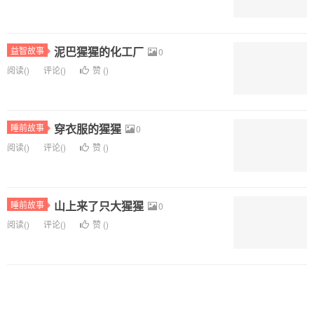
泥巴猩猩的化工厂
益智故事
0
阅读(
)
评论(
)
赞 (
)
穿衣服的猩猩
睡前故事
0
阅读(
)
评论(
)
赞 (
)
山上来了只大猩猩
睡前故事
0
阅读(
)
评论(
)
赞 (
)