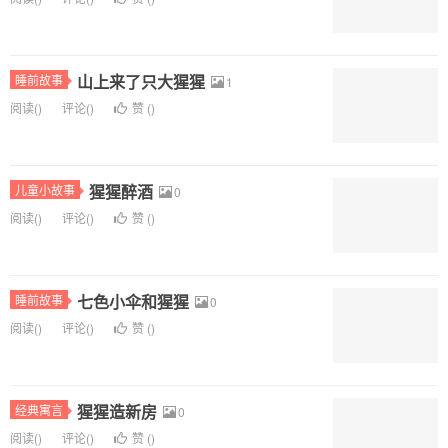
山上来了只大猩猩
睡前故事
1
阅读(
)
评论(
)
赞 (
)
猩猩醉酒
儿童小故事
0
阅读(
)
评论(
)
赞 (
)
七色小伞和猩猩
睡前故事
0
阅读(
)
评论(
)
赞 (
)
猩猩造新房
经典寓言
0
阅读(
)
评论(
)
赞 (
)