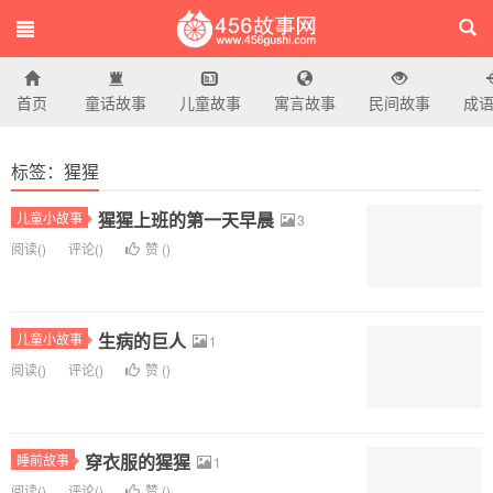
首页
童话故事
儿童故事
寓言故事
民间故事
成
456故事网
标签：猩猩
猩猩上班的第一天早晨
儿童小故事
3
阅读(
)
评论(
)
赞 (
)
生病的巨人
儿童小故事
1
阅读(
)
评论(
)
赞 (
)
穿衣服的猩猩
睡前故事
1
阅读(
)
评论(
)
赞 (
)