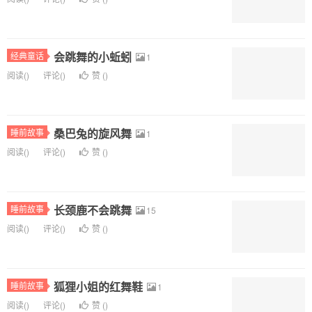
会跳舞的小蚯蚓
经典童话
1
阅读(
)
评论(
)
赞 (
)
桑巴兔的旋风舞
睡前故事
1
阅读(
)
评论(
)
赞 (
)
长颈鹿不会跳舞
睡前故事
15
阅读(
)
评论(
)
赞 (
)
狐狸小姐的红舞鞋
睡前故事
1
阅读(
)
评论(
)
赞 (
)