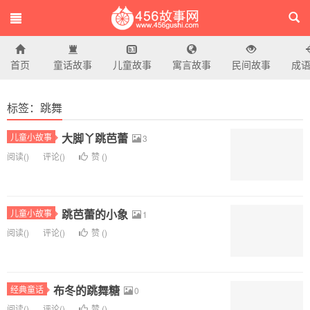
首页
童话故事
儿童故事
寓言故事
民间故事
成
456故事网
标签：跳舞
大脚丫跳芭蕾
儿童小故事
3
阅读(
)
评论(
)
赞 (
)
跳芭蕾的小象
儿童小故事
1
阅读(
)
评论(
)
赞 (
)
布冬的跳舞糖
经典童话
0
阅读(
)
评论(
)
赞 (
)