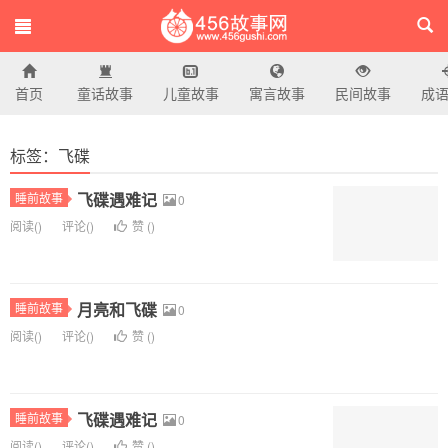
首页
童话故事
儿童故事
寓言故事
民间故事
成
456故事网
标签：飞碟
飞碟遇难记
睡前故事
0
阅读(
)
评论(
)
赞 (
)
月亮和飞碟
睡前故事
0
阅读(
)
评论(
)
赞 (
)
飞碟遇难记
睡前故事
0
阅读(
)
评论(
)
赞 (
)