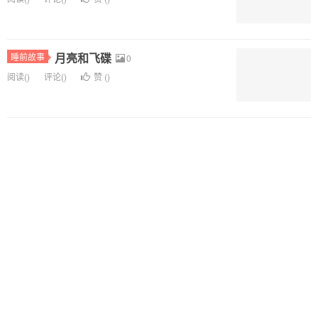
月亮和飞碟
睡前故事
0
阅读(
)
评论(
)
赞 (
)