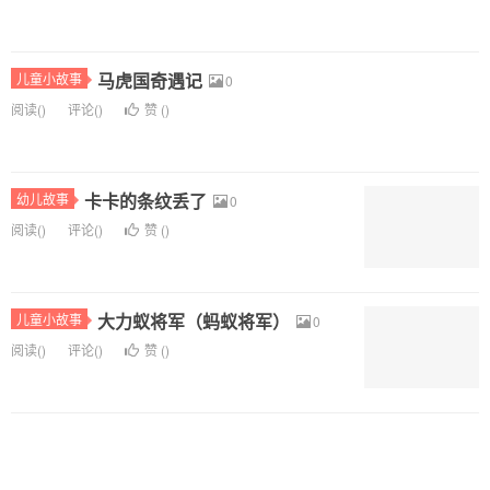
马虎国奇遇记
儿童小故事
0
阅读(
)
评论(
)
赞 (
)
卡卡的条纹丢了
幼儿故事
0
阅读(
)
评论(
)
赞 (
)
大力蚁将军（蚂蚁将军）
儿童小故事
0
阅读(
)
评论(
)
赞 (
)