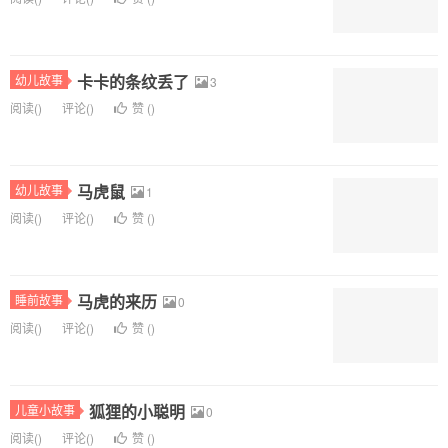
卡卡的条纹丢了
幼儿故事
3
阅读(
)
评论(
)
赞 (
)
马虎鼠
幼儿故事
1
阅读(
)
评论(
)
赞 (
)
马虎的来历
睡前故事
0
阅读(
)
评论(
)
赞 (
)
狐狸的小聪明
儿童小故事
0
阅读(
)
评论(
)
赞 (
)