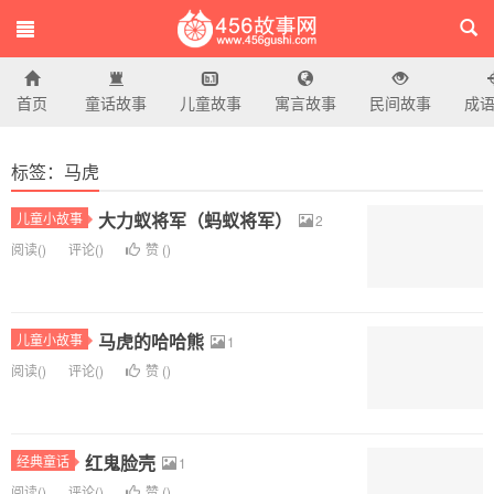
首页
童话故事
儿童故事
寓言故事
民间故事
成
456故事网
标签：马虎
大力蚁将军（蚂蚁将军）
儿童小故事
2
阅读(
)
评论(
)
赞 (
)
马虎的哈哈熊
儿童小故事
1
阅读(
)
评论(
)
赞 (
)
红鬼脸壳
经典童话
1
阅读(
)
评论(
)
赞 (
)