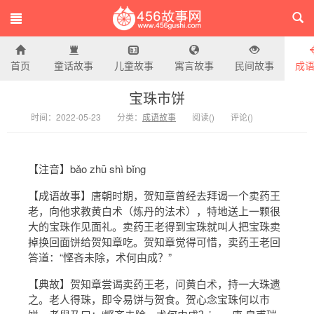
首页
童话故事
儿童故事
寓言故事
民间故事
成
456故事网
宝珠市饼
时间：2022-05-23
分类：
成语故事
阅读(
)
评论(
)
【注音】bǎo zhū shì bǐng
【成语故事】唐朝时期，贺知章曾经去拜谒一个卖药王
老，向他求教黄白术（炼丹的法术），特地送上一颗很
大的宝珠作见面礼。卖药王老得到宝珠就叫人把宝珠卖
掉换回面饼给贺知章吃。贺知章觉得可惜，卖药王老回
答道：“悭吝未除，术何由成？”
【典故】贺知章尝谒卖药王老，问黄白术，持一大珠遗
之。老人得珠，即令易饼与贺食。贺心念宝珠何以市