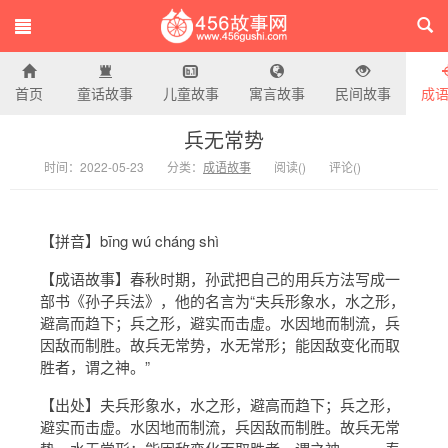
首页
童话故事
儿童故事
寓言故事
民间故事
成
456故事网
兵无常势
时间：2022-05-23
分类：
成语故事
阅读(
)
评论(
)
【拼音】bīng wú cháng shì
【成语故事】春秋时期，孙武把自己的用兵方法写成一
部书《孙子兵法》，他的名言为“夫兵形象水，水之形，
避高而趋下；兵之形，避实而击虚。水因地而制流，兵
因敌而制胜。故兵无常势，水无常形；能因敌变化而取
胜者，谓之神。”
【出处】夫兵形象水，水之形，避高而趋下；兵之形，
避实而击虚。水因地而制流，兵因敌而制胜。故兵无常