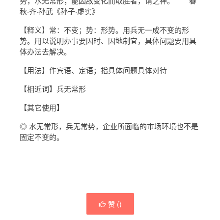
势，水无常形；能因敌变化而取胜者，谓之神。 春
秋·齐·孙武《孙子·虚实》
【释义】常：不变；势：形势。用兵无一成不变的形
势。用以说明办事要因时、因地制宜，具体问题要用具
体办法去解决。
【用法】作宾语、定语；指具体问题具体对待
【相近词】兵无常形
【其它使用】
◎ 水无常形，兵无常势，企业所面临的市场环境也不是
固定不变的。
赞 (
)