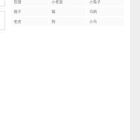
哲理
小老鼠
小兔子
猴子
猫
乌鸦
老虎
狗
小鸟