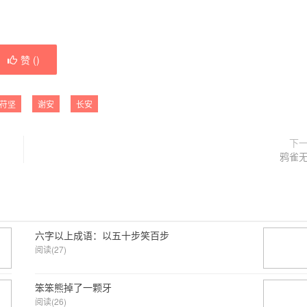
赞 (
)
苻坚
谢安
长安
下
鸦雀
六字以上成语：以五十步笑百步
阅读(27)
笨笨熊掉了一颗牙
阅读(26)