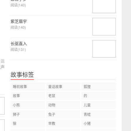
阅读(140)
紫芝眉宇
阅读(140)
长驱直入
阅读(131)
一篇
无声
故事标签
睡前故事
童话故事
狐狸
故事
老鼠
的
小熊
动物
儿童
狮子
兔子
青蛙
狼
早教
小猪