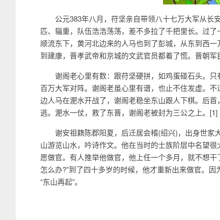
公元383年八月，苻坚亲自带领八十七万大军从长安
匹、辎重，队伍浩浩荡荡，差不多拉了千把里长。过了一
顺流东下，黄河北边来的人马也到了彭城，从东到西一
到建康，晋孝武帝和京城的文武官员都着了慌。晋朝军
谢阁老心里有数：跟苻坚硬拼，如鸡蛋碰石头。只有
百万大军对阵。谢阁老虽心里有谱，也止不住发虚。不
边人马在淝水开战了，谢阁老稳坐东山跟人下棋。后首
逃。淝水一仗，救了东晋，谢阁老被封为三公之上。[1]
谢安祖籍陈郡阳夏，后迁居会稽(绍兴)，出身世家大
山游览山水，吟诗作文。他在当时的士族阶层中名望很
愿做官。有人推举他做官，他上任一个多月，就不想干
怎么办?”到了四十多岁的时候，他才重新出来做官。
“东山再起”。