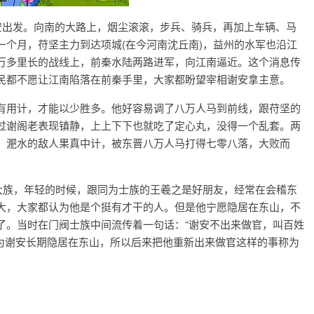
出发。向南的大路上，烟尘滚滚，步兵、骑兵，再加上车辆、马
个月，苻坚主力到达项城(在今河南沈丘南)，益州的水军也沿江
万多里长的战线上，前秦水陆两路进军，向江南逼近。这个消息传
民都不愿让江南陷落在前秦手里，大家都盼望宰相谢安拿主意。
用计，才能以少胜多。他好容易调了八万人马到前线，跟苻坚的
过谢阁老表现镇静，上上下下也就吃了定心丸，没得一个乱套。两
，淝水的敌人果真中计，被东晋八万人马打得七零八落，大败而
族，年轻的时候，跟同为士族的王羲之是好朋友，经常在会稽东
大，大家都认为他是个挺有才干的人。但是他宁愿隐居在东山，不
了。当时在门阀士族中间流传着一句话：“谢安不出来做官，叫百姓
因为谢安长期隐居在东山，所以后来把他重新出来做官这样的事称为