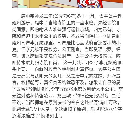
唐中宗神龙二年(公元706年)冬十一月，太平公主赴
雍州游玩，相中了当地寺院里的一盘水磨，未经寺院和
尚同意，即吩咐从人准备强行运往京城，归为己有。寺
院和尚迫于太平公主的权势，不敢当面阻拦，立即告到
雍州司户李元紘那里。司户是比七品芝麻官还要小的小
吏。但李元紘不畏权势，公正刚直，当即受理此案。经
查，该水磨确系寺院合法财产，太平公主无权霸占。随
即将水磨判归寺院和尚。 这一判决，吓坏了李元紘的顶
头上司、一向趋附权贵的雍州刺史窦怀贞。太平公主既
是唐高宗与武则天的女儿，又是唐中宗的妹妹，开府置
官，权倾朝野，窦怀贞巴结犹恐不及，怎敢让自己的属
下去冒犯?他即刻命令李元紘将水磨改判给太平公主。李
元紘对这种恃强凌弱、媚上欺下的行径无比愤慨。二话
不说，当即挥笔在原判决书的空白之处书写“南山可移，
此判无动”八个大字，坚决维持了原判。后世将这八个字
逐渐浓缩成了“执法如山”。