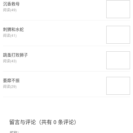
沉香救母
阅读(49)
刺猬和水蛇
阅读(41)
跳蚤打败狮子
阅读(43)
萎靡不振
阅读(29)
留言与评论（共有
0
条评论）
昵称：