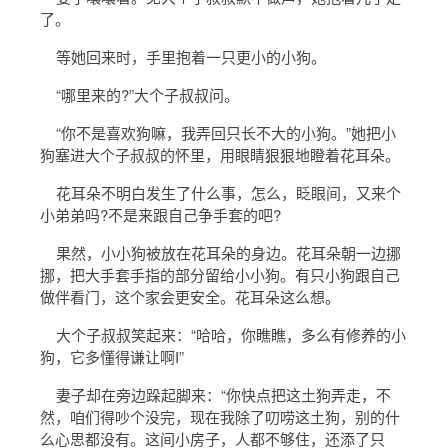
了。
等她回来时，手里抱着一只更小的小狗。
“哪里来的?”大个子叔叔问。
“你不是喜欢狗嘛，我弄回只长不大的小狗。”她把小
狗塞进大个子叔叔的怀里，用眼睛狠狠地瞪着花耳朵。
花耳朵不明白发生了什么事，怎么，眨眼间，又来个
小弟弟吗?不是来跟自己争手套的吧?
果然，小小狗被放在花耳朵的身边。花耳朵朝一边挪
挪，把大手套手指的部分留给小小狗。有只小狗跟自己
做伴看门，这个家会更安全。花耳朵这么想。
大个子叔叔笑起来：“哈哈，你瞧瞧，多么有修养的小
狗，它多懂得谦让啊I”
妻子却在旁边跺起脚来：“你快点把这土狗弄走，不
然，咱们得吵个没完，现在我除了叨唠这土狗，别的什
么心思都没有。这间小房子，人都不够住，还添了只