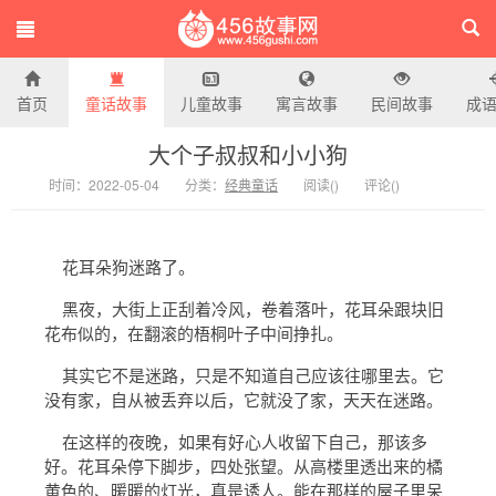
首页
童话故事
儿童故事
寓言故事
民间故事
成
456故事网
大个子叔叔和小小狗
时间：2022-05-04
分类：
经典童话
阅读(
)
评论(
)
花耳朵狗迷路了。
黑夜，大街上正刮着冷风，卷着落叶，花耳朵跟块旧
花布似的，在翻滚的梧桐叶子中间挣扎。
其实它不是迷路，只是不知道自己应该往哪里去。它
没有家，自从被丢弃以后，它就没了家，天天在迷路。
在这样的夜晚，如果有好心人收留下自己，那该多
好。花耳朵停下脚步，四处张望。从高楼里透出来的橘
黄色的、暖暖的灯光，真是诱人。能在那样的屋子里呆