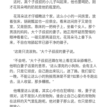
这时，高个子叔叔的小儿子叫起来，他也要喝奶，刚
才花耳朵喝的奶就是他奶瓶里的。
花耳朵这才仔细瞧这个家，这么小小的一间房里，放
着张床，锅碗瓢盆也一应俱全。看来这间房子又是住
室，又是厨房。靠床的一把椅子上，坐着个女人，那个
男孩的妈妈，大个子叔叔的妻子。她正用怀疑而警惕的
眼神看着它。一碰见那两道目光，花耳朵马上垂下头
来，不自在地舔起早已舔干净的碟子。
“这是只流浪狗。”大个子叔叔的妻子说。
“不会吧，”大个子叔叔还蹲在地上看花耳朵舔嘴巴，
他明白妻子话里的意思，“这么漂亮的小狗狗，会有主人
的，只是它顽皮，自己跑出来玩儿，迷了路。我们留它
一晚，不能让这么小的狗挨雨淋是不是?如果小冬冬跑出
去，没人收留，那多糟糕。”
他嘴里这么说着，其实心中也在犯嘀咕：唉，妻子说
得对，这不是别人的宠物狗，谁会让自己心爱的宠物狗
在这样的天气里乱跑呢。他对妻子那么说，也只是想让
她放心。