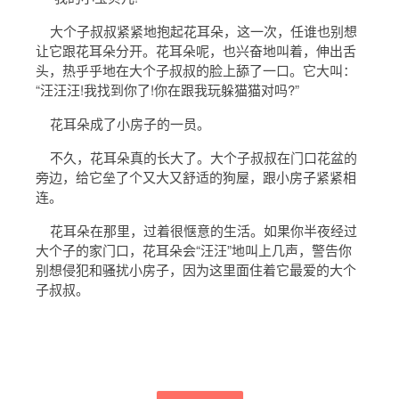
大个子叔叔紧紧地抱起花耳朵，这一次，任谁也别想
让它跟花耳朵分开。花耳朵呢，也兴奋地叫着，伸出舌
头，热乎乎地在大个子叔叔的脸上舔了一口。它大叫：
“汪汪汪!我找到你了!你在跟我玩躲猫猫对吗?”
花耳朵成了小房子的一员。
不久，花耳朵真的长大了。大个子叔叔在门口花盆的
旁边，给它垒了个又大又舒适的狗屋，跟小房子紧紧相
连。
花耳朵在那里，过着很惬意的生活。如果你半夜经过
大个子的家门口，花耳朵会“汪汪”地叫上几声，警告你
别想侵犯和骚扰小房子，因为这里面住着它最爱的大个
子叔叔。