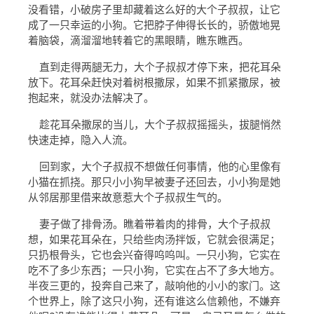
没看错，小破房子里却藏着这么好的大个子叔叔，让它
成了一只幸运的小狗。它把脖子伸得长长的，骄傲地晃
着脑袋，滴溜溜地转着它的黑眼睛，瞧东瞧西。
直到走得两腿无力，大个子叔叔才停下来，把花耳朵
放下。花耳朵赶快对着树根撒尿，如果不抓紧撒尿，被
抱起来，就没办法解决了。
趁花耳朵撒尿的当儿，大个子叔叔摇摇头，拔腿悄然
快速走掉，隐入人流。
回到家，大个子叔叔不想做任何事情，他的心里像有
小猫在抓挠。那只小小狗早被妻子还回去，小小狗是她
从邻居那里借来故意惹大个子叔叔生气的。
妻子做了排骨汤。瞧着带着肉的排骨，大个子叔叔
想，如果花耳朵在，只给些肉汤拌饭，它就会很满足；
只扔根骨头，它也会兴奋得呜呜叫。一只小狗，它实在
吃不了多少东西；一只小狗，它实在占不了多大地方。
半夜三更的，投奔自己来了，敲响他的小小的家门。这
个世界上，除了这只小狗，还有谁这么信赖他，不嫌弃