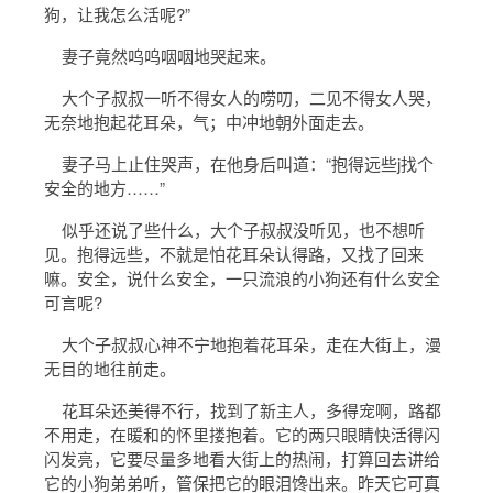
狗，让我怎么活呢?”
妻子竟然呜呜咽咽地哭起来。
大个子叔叔一听不得女人的唠叨，二见不得女人哭，
无奈地抱起花耳朵，气；中冲地朝外面走去。
妻子马上止住哭声，在他身后叫道：“抱得远些j找个
安全的地方……”
似乎还说了些什么，大个子叔叔没听见，也不想听
见。抱得远些，不就是怕花耳朵认得路，又找了回来
嘛。安全，说什么安全，一只流浪的小狗还有什么安全
可言呢?
大个子叔叔心神不宁地抱着花耳朵，走在大街上，漫
无目的地往前走。
花耳朵还美得不行，找到了新主人，多得宠啊，路都
不用走，在暖和的怀里搂抱着。它的两只眼睛快活得闪
闪发亮，它要尽量多地看大街上的热闹，打算回去讲给
它的小狗弟弟听，管保把它的眼泪馋出来。昨天它可真