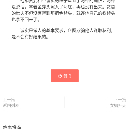
他那贪婪和不诚实的样子遭到了河神的痛恨，河神
没说话，拿着金斧头沉入了河底，再也没有出来。贪婪
的樵夫不但没有得到那把金斧头，就连他自己的铁斧头
也拿不回来了。
诚实是做人的基本要求，企图欺骗他人谋取私利，
是不会有好结果的。
赞 (
)
上一篇
下一篇
返回列表
女娲升天
故事推荐