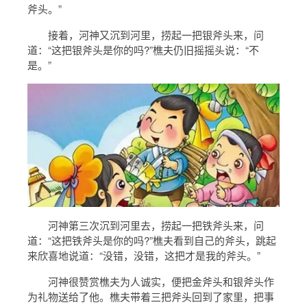
斧头。”
接着，河神又沉到河里，捞起一把银斧头来，问
道：“这把银斧头是你的吗?”樵夫仍旧摇摇头说：“不
是。”
河神第三次沉到河里去，捞起一把铁斧头来，问
道：“这把铁斧头是你的吗?”樵夫看到自己的斧头，跳起
来欣喜地说道：“没错，没错，这把才是我的斧头。”
河神很赞赏樵夫为人诚实，便把金斧头和银斧头作
为礼物送给了他。樵夫带着三把斧头回到了家里，把事