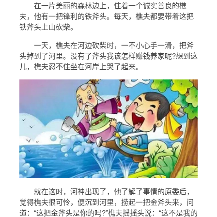
在一片美丽的森林边上，住着一个诚实善良的樵
夫，他有一把锋利的铁斧头。每天，樵夫都要带着这把
铁斧头上山砍柴。
一天，樵夫在河边砍柴时，一不小心手一滑，把斧
头掉到了河里。没有了斧头我该怎样赚钱养家呢?想到这
儿，樵夫忍不住坐在河岸上哭了起来。
就在这时，河神出现了，他了解了事情的原委后，
觉得樵夫很可怜，便沉到河里，捞起一把金斧头来，问
道：“这把金斧头是你的吗?”樵夫摇摇头说：“这不是我的