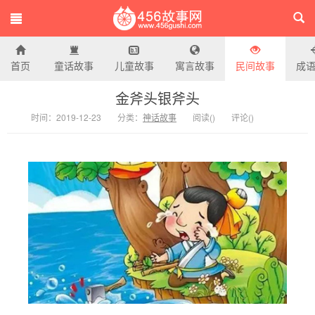
首页
童话故事
儿童故事
寓言故事
民间故事
成
456故事网
金斧头银斧头
时间：2019-12-23
分类：
神话故事
阅读(
)
评论(
)