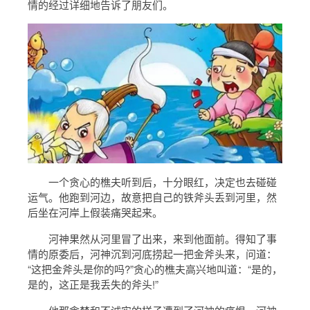
情的经过详细地告诉了朋友们。
一个贪心的樵夫听到后，十分眼红，决定也去碰碰
运气。他跑到河边，故意把自己的铁斧头丢到河里，然
后坐在河岸上假装痛哭起来。
河神果然从河里冒了出来，来到他面前。得知了事
情的原委后，河神沉到河底捞起一把金斧头来，问道：
“这把金斧头是你的吗?”贪心的樵夫高兴地叫道：“是的，
是的，这正是我丢失的斧头!”