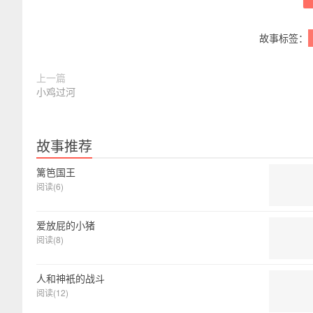
故事标签：
上一篇
小鸡过河
故事推荐
篱笆国王
阅读(6)
爱放屁的小猪
阅读(8)
人和神衹的战斗
阅读(12)