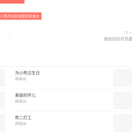
小熊开在树洞里的零食店
下
值夜班的月亮
为小熊过生日
阅读(6)
美丽的环儿
阅读(9)
熊二打工
阅读(8)