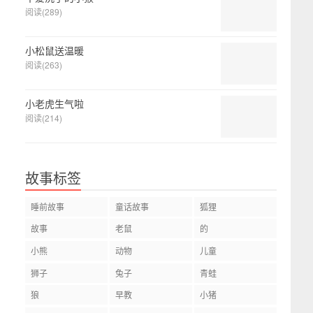
阅读(289)
小松鼠送温暖
阅读(263)
小老虎生气啦
阅读(214)
故事标签
睡前故事
童话故事
狐狸
故事
老鼠
的
小熊
动物
儿童
狮子
兔子
青蛙
狼
早教
小猪