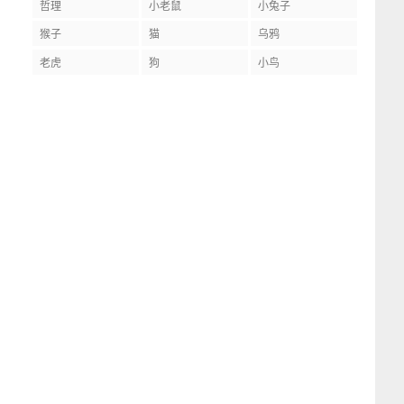
哲理
小老鼠
小兔子
猴子
猫
乌鸦
老虎
狗
小鸟