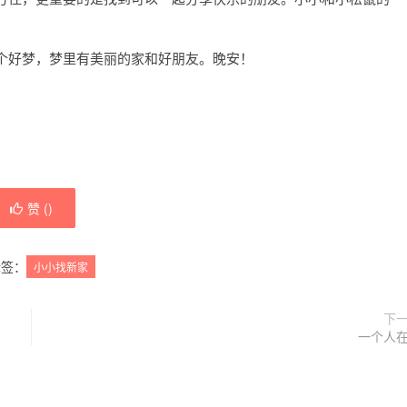
。
个好梦，梦里有美丽的家和好朋友。晚安！
赞 (
)
标签：
小小找新家
下
一个人