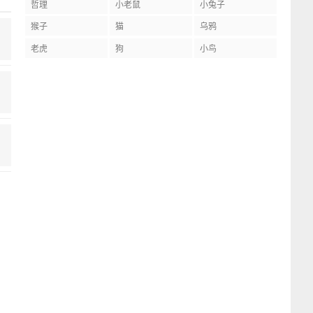
哲理
小老鼠
小兔子
猴子
猫
乌鸦
老虎
狗
小鸟