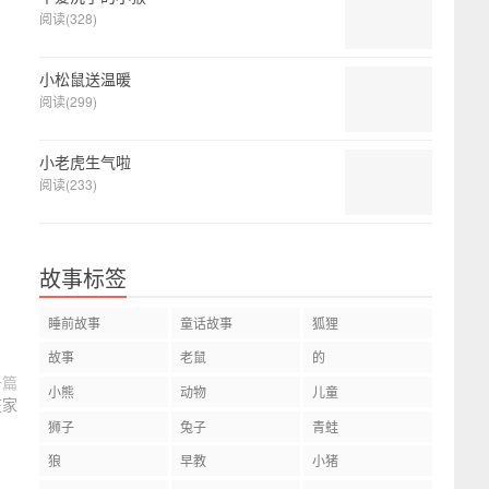
阅读(328)
小松鼠送温暖
阅读(299)
小老虎生气啦
阅读(233)
故事标签
睡前故事
童话故事
狐狸
故事
老鼠
的
一篇
小熊
动物
儿童
在家
狮子
兔子
青蛙
狼
早教
小猪