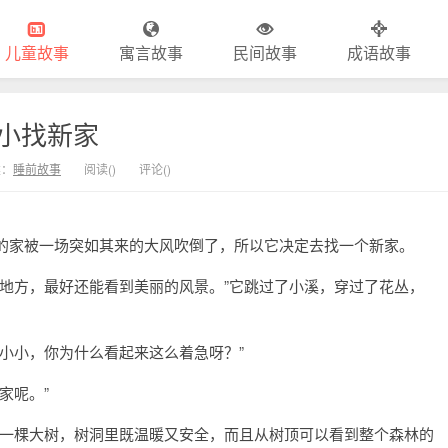
儿童故事
寓言故事
民间故事
成语故事
小找新家
类：
睡前故事
阅读(
)
评论(
)
的家被一场突如其来的大风吹倒了，所以它决定去找一个新家。
地方，最好还能看到美丽的风景。”它跳过了小溪，穿过了花丛，
小小，你为什么看起来这么着急呀？”
家呢。”
有一棵大树，树洞里既温暖又安全，而且从树顶可以看到整个森林的