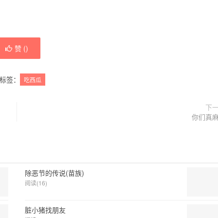
赞 (
)
标签：
吃西瓜
下
你们真
除恶节的传说(苗族)
阅读(16)
脏小猪找朋友