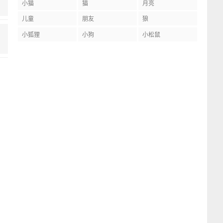
小猫
猫
月亮
儿童
朋友
狼
小狐狸
小狗
小松鼠