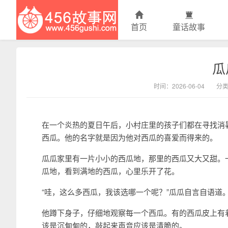
首页
童话故事
瓜
456故事网
时间：2026-06-04
分
在一个炎热的夏日午后，小村庄里的孩子们都在寻找消
西瓜。他的名字就是因为他对西瓜的喜爱而得来的。
瓜瓜家里有一片小小的西瓜地，那里的西瓜又大又甜。
瓜地，看到满地的西瓜，心里乐开了花。
“哇，这么多西瓜，我该选哪一个呢？”瓜瓜自言自语道
他蹲下身子，仔细地观察每一个西瓜。有的西瓜皮上有
该是沉甸甸的，敲起来声音应该是清脆的。