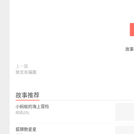
故事
上一篇
徐文长端面
故事推荐
小蚂蚁的海上冒险
阅读(25)
狐狸数星星