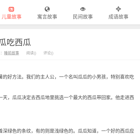
儿童故事
寓言故事
民间故事
成语故事
瓜吃西瓜
类：
睡前故事
阅读(
)
评论(
)
暑的好方法。我们的主人公，一个名叫瓜瓜的小男孩，特别喜欢吃
一天，瓜瓜决定去西瓜地里挑选一个最大的西瓜带回家。他走进西
。
着深绿色的条纹，有的则是浅绿色的。瓜瓜知道，一个好的西瓜应