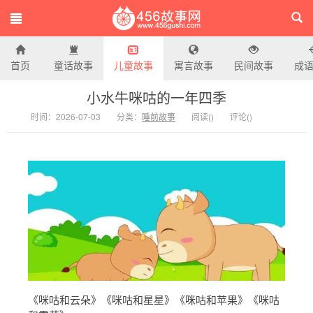
首页
童话故事
儿童故事
寓言故事
民间故事
成
456故事网
小水牛咪咕的一年四季
时间：2026-07-03
分类：
睡前故事
阅读(
)
评论(
)
《咪咕和云朵》《咪咕和星星》《咪咕和苹果》《咪咕