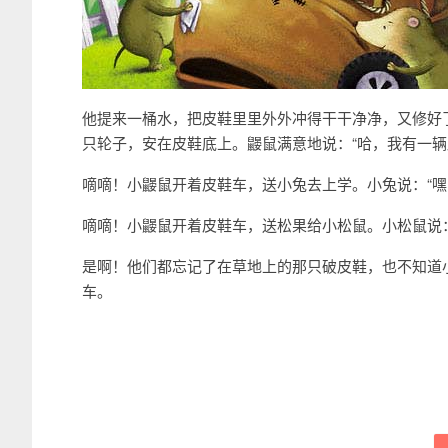
他提来一桶水，把皮鞋里里外外冲得干干净净，又修好
只轮子，安在皮鞋底上。鼹鼠满意地说：“哈，我有一辆
嘀嘀！小鼹鼠开着皮鞋车，送小兔去上学。小兔说：“嘿
嘀嘀！小鼹鼠开着皮鞋车，送松果给小松鼠。小松鼠说：
是啊！他们都忘记了在草地上的那只破皮鞋，也不知道
车。