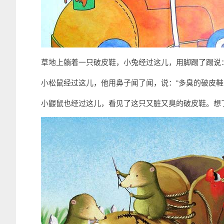
草地上躺着一只破皮鞋，小兔经过这儿，用脚踢了踢说：
小松鼠经过这儿，他用鼻子闻了闻，说：“多臭的破皮鞋
小鼹鼠也经过这儿，看见了这只又脏又臭的破皮鞋。想了