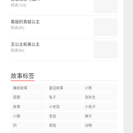
阅读(103)
美丽的青蛙公主
阅读(95)
丑公主和美公主
阅读(94)
故事标签
睡前故事
童话故事
小熊
狐狸
兔子
张秋生
故事
小老鼠
小兔子
小猪
老鼠
狮子
的
青蛙
动物