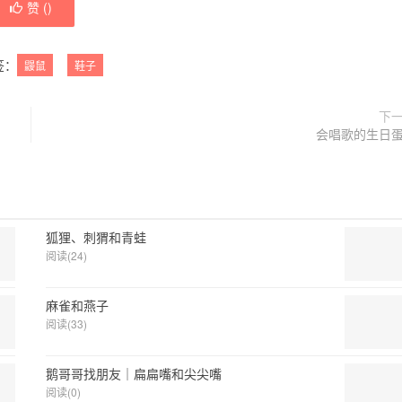
赞 (
)
签：
鼹鼠
鞋子
下
会唱歌的生日
狐狸、刺猬和青蛙
阅读(24)
麻雀和燕子
阅读(33)
鹅哥哥找朋友｜扁扁嘴和尖尖嘴
阅读(0)