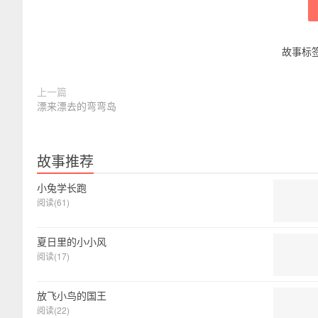
故事标
上一篇
漂来漂去的弯弯岛
故事推荐
小兔学长跑
阅读(61)
夏日里的小小风
阅读(17)
放飞小鸟的国王
阅读(22)