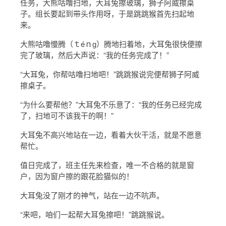
任务，大熊咕噜扫地，大耳兔擦玻璃，狮子阿威擦桌
子。组长要起到带头作用呀，于是跳跳猴首先扫起地
来。
大熊咕噜慢腾（ｔéｎɡ）腾地扫着地，大耳兔很快便擦
完了玻璃，然后大声说：“我的任务完成了！”
“大耳兔，你帮咕噜扫地吧！”跳跳猴说完便帮狮子阿威
擦桌子。
“为什么要帮他？”大耳兔不乐意了：“我的任务已经完成
了，扫地可不该我干的啊！”
大耳兔不高兴地站在一边，看着大伙干活，就是不愿意
帮忙。
值日完成了，班主任先来检查，唯一不合格的就是窗
户，因为窗户擦的跟花脸猫似的！
大耳兔没了刚才的神气，站在一边不吭声。
“来吧，咱们一起帮大耳兔擦吧！”跳跳猴说。