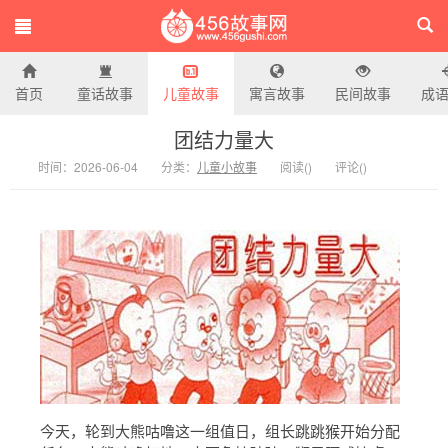
首页
童话故事
儿童故事
寓言故事
民间故事
成
456故事网
团结力量大
时间：2026-06-04
分类：
儿童小故事
阅读(
)
评论(
)
今天，轮到大熊咕噜这一组值日，组长跳跳猴开始分配