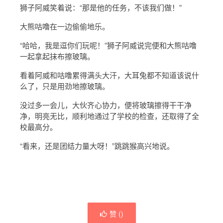
狮子阿威笑着说：“那是他的任务，不该我们做！”
大熊咕噜在一边偷偷地乐。
“哈哈，我是逗你们玩呢！”狮子阿威说完便和大熊咕噜
一起拿起抹布擦玻璃。
看着阿威和咕噜累得满头大汗，大耳兔都不知道该说什
么了，只是用劲地擦玻璃。
没过多一会儿，大伙齐心协力，便将玻璃擦得干干净
净，明亮无比，顺利地通过了学校的检查，还取得了全
校最高分。
“看来，还是团结力量大呀！”跳跳猴高兴地说。
赞 (
)