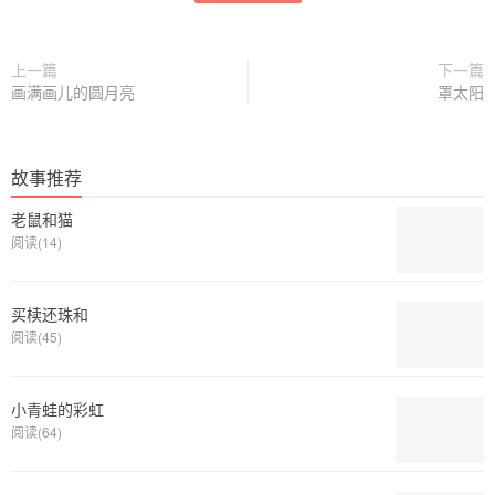
上一篇
下一篇
画满画儿的圆月亮
罩太阳
故事推荐
老鼠和猫
阅读(14)
买椟还珠和
阅读(45)
小青蛙的彩虹
阅读(64)