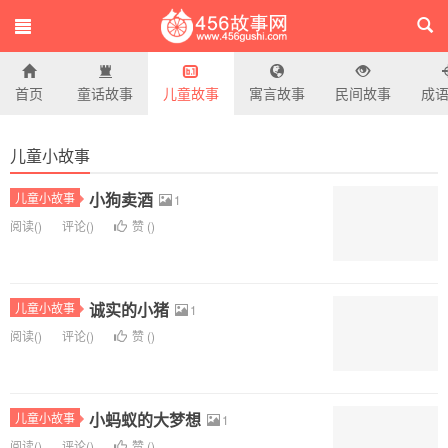
首页
童话故事
儿童故事
寓言故事
民间故事
成
456故事网
儿童小故事
小狗卖酒
儿童小故事
1
阅读(
)
评论(
)
赞 (
)
诚实的小猪
儿童小故事
1
阅读(
)
评论(
)
赞 (
)
小蚂蚁的大梦想
儿童小故事
1
阅读(
)
评论(
)
赞 (
)