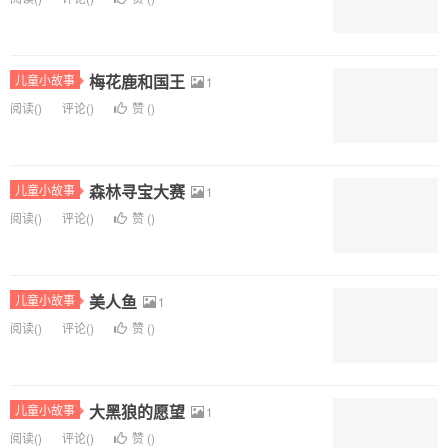
梅花鹿和国王
儿童小故事
1
阅读(
)
评论(
)
赞 (
)
森林寻宝大赛
儿童小故事
1
阅读(
)
评论(
)
赞 (
)
美人鱼
儿童小故事
1
阅读(
)
评论(
)
赞 (
)
大黑狼的愿望
儿童小故事
1
阅读(
)
评论(
)
赞 (
)