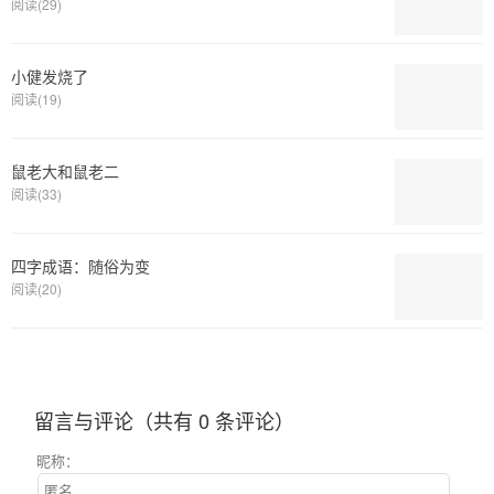
阅读(29)
小健发烧了
阅读(19)
鼠老大和鼠老二
阅读(33)
四字成语：随俗为变
阅读(20)
留言与评论（共有
0
条评论）
昵称：