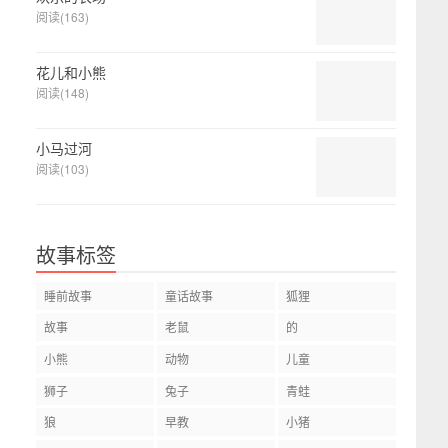
阅读(163)
花儿和小熊
阅读(148)
小马过河
阅读(103)
故事标签
睡前故事
童话故事
狐狸
故事
老鼠
的
小熊
动物
儿童
狮子
兔子
青蛙
狼
早教
小猪