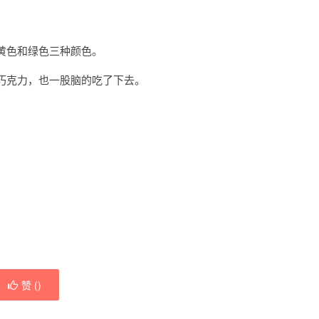
黄色和绿色三种颜色。
巧克力，也一股脑的吃了下去。
赞 (
)