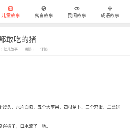
儿童故事
寓言故事
民间故事
成语故事
都敢吃的猪
类：
幼儿故事
阅读(
)
评论(
)
个馒头、六片面包、五个大苹果、四根萝卜、三个鸡蛋、二盒饼
高兴极了，口水流了一地。