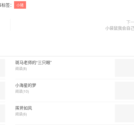
事标签：
小猪
下
小袋鼠我会自
斑马老师的“三只眼”
阅读(8)
小海星的梦
阅读(10)
挥斧如风
阅读(6)