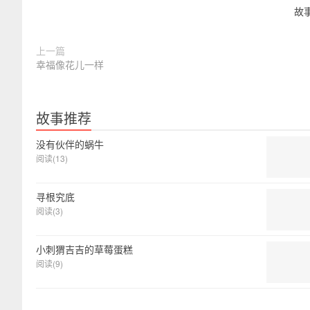
故
上一篇
幸福像花儿一样
故事推荐
没有伙伴的蜗牛
阅读(13)
寻根究底
阅读(3)
小刺猬吉吉的草莓蛋糕
阅读(9)