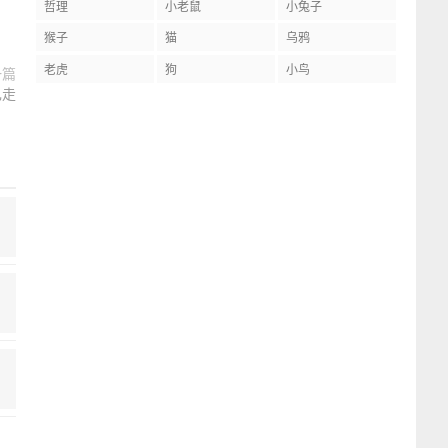
哲理
小老鼠
小兔子
猴子
猫
乌鸦
老虎
狗
小鸟
一篇
己走