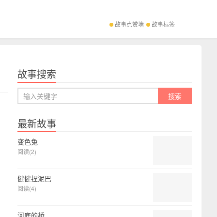
故事点赞墙
故事标签
故事搜索
最新故事
变色兔
阅读(2)
健健捏泥巴
阅读(4)
河底的桥