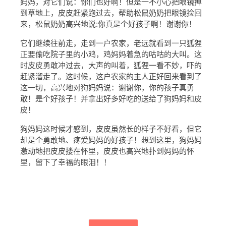
妈妈，对它们说：你们也好啊！但是一不小心把眼镜掉
到草地上，皮皮赶紧跑过去，帮助松鼠奶奶把眼镜捡回
来，松鼠奶奶高兴地说:你真是个好孩子啊！谢谢你！
它们继续往前走，走到一户农家，老远就看到一只狐狸
正要偷吃院子里的小鸡，鸡妈妈着急的咕咕的大叫。这
时皮皮勇敢冲过去，大声的叫着，狐狸一看不妙，吓的
赶紧溜走了。这时候，这户农家的主人正好回来看到了
这一切，高兴地对狗妈妈说：谢谢你，你的孩子真勇
敢！是个好孩子！并拿出好多好吃的送给了狗妈妈和皮
皮！
狗妈妈这时候才感到，皮皮虽然长的样子不好看，但它
却是个勇敢地、疼爱妈妈的好孩子！想到这里，狗妈妈
激动地把皮皮搂在怀里，皮皮也高兴地扑到妈妈的怀
里，留下了幸福的眼泪！！