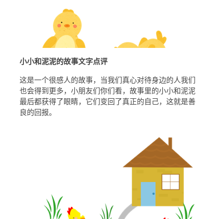
小小和泥泥的故事文字点评
这是一个很感人的故事，当我们真心对待身边的人我们
也会得到更多，小朋友们你们看，故事里的小小和泥泥
最后都获得了眼睛，它们变回了真正的自己，这就是善
良的回报。