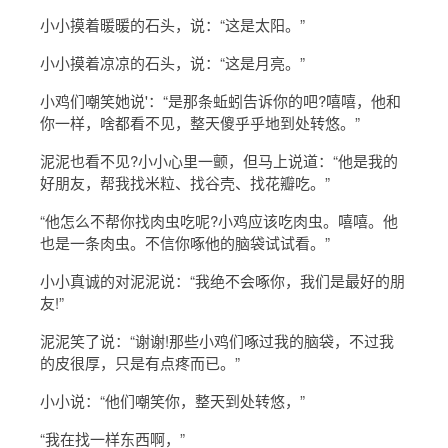
小小摸着暖暖的石头，说：“这是太阳。”
小小摸着凉凉的石头，说：“这是月亮。”
小鸡们嘲笑她说'：“是那条蚯蚓告诉你的吧?嘻嘻，他和
你一样，啥都看不见，整天傻乎乎地到处转悠。”
泥泥也看不见?小小心里一颤，但马上说道：“他是我的
好朋友，帮我找米粒、找谷壳、找花瓣吃。”
“他怎么不帮你找肉虫吃呢?小鸡应该吃肉虫。嘻嘻。他
也是一条肉虫。不信你啄他的脑袋试试看。”
小小真诚的对泥泥说：“我绝不会啄你，我们是最好的朋
友!”
泥泥笑了说：“谢谢!那些小鸡们啄过我的脑袋，不过我
的皮很厚，只是有点疼而已。”
小小说：“他们嘲笑你，整天到处转悠，”
“我在找一样东西啊，”