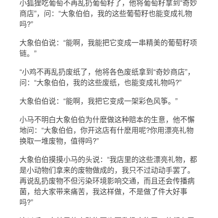
小狐狸吃葡萄不再乱扔葡萄籽了，他将葡萄籽拿到“奇妙
商店”，问：“大象伯伯，我的这些葡萄籽也能变成礼物
吗?”
大象伯伯说：“能啊，我能把它变成一串精美的葡萄籽项
链。”
“小鸡不再乱扔废纸了，他将各色废纸拿到“奇妙商店”，
问：“大象伯伯，我的这些废纸，也能变成礼物吗?”
大象伯伯说：“能啊，我把它变成一架彩色风筝。”
小马不明白大象伯伯为什麽做这种赔本的生意，他不懈
地问：“大象伯伯，你开这店有什麽用呢?你用漂亮礼物
换取一堆废物，值得吗?”
大象伯伯摸摸小马的头说：“我店里的这些漂亮礼物，都
是小动物们拿来的废物做成的，我只不过动动手罢了。
再说乱扔废物不但污染环境影响交通，而且还会传播病
菌，给大家带来痛苦，我这样做，不是做了件大好事
吗?”