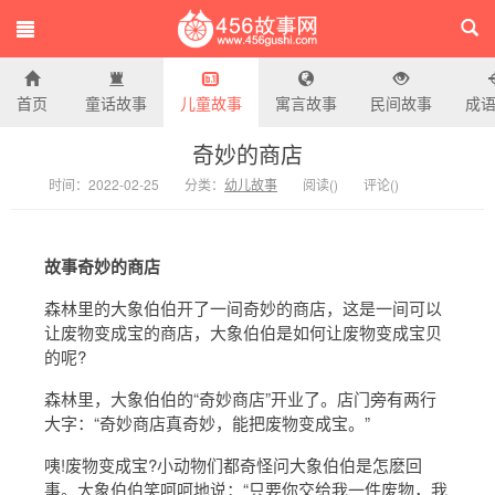
首页
童话故事
儿童故事
寓言故事
民间故事
成
456故事网
奇妙的商店
时间：2022-02-25
分类：
幼儿故事
阅读(
)
评论(
)
故事奇妙的商店
森林里的大象伯伯开了一间奇妙的商店，这是一间可以
让废物变成宝的商店，大象伯伯是如何让废物变成宝贝
的呢?
森林里，大象伯伯的“奇妙商店”开业了。店门旁有两行
大字：“奇妙商店真奇妙，能把废物变成宝。”
咦!废物变成宝?小动物们都奇怪问大象伯伯是怎麽回
事。大象伯伯笑呵呵地说：“只要你交给我一件废物，我