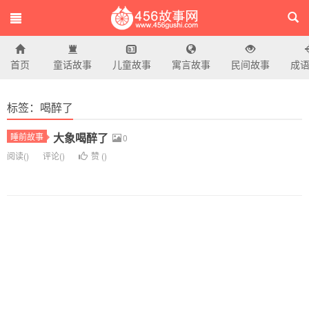
首页
童话故事
儿童故事
寓言故事
民间故事
成
456故事网
标签：喝醉了
大象喝醉了
睡前故事
0
阅读(
)
评论(
)
赞 (
)