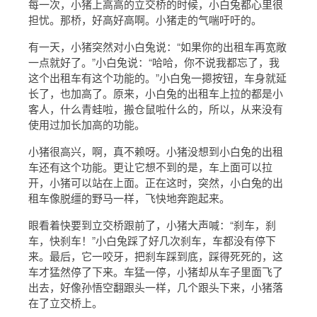
每一次，小猪上高高的立交桥的时候，小白兔都心里很
担忧。那桥，好高好高啊。小猪走的气喘吁吁的。
有一天，小猪突然对小白兔说：“如果你的出租车再宽敞
一点就好了。”小白兔说：“哈哈，你不说我都忘了，我
这个出租车有这个功能的。”小白兔一摁按钮，车身就延
长了，也加高了。原来，小白兔的出租车上拉的都是小
客人，什么青蛙啦，搬仓鼠啦什么的，所以，从来没有
使用过加长加高的功能。
小猪很高兴，啊，真不赖呀。小猪没想到小白兔的出租
车还有这个功能。更让它想不到的是，车上面可以拉
开，小猪可以站在上面。正在这时，突然，小白兔的出
租车像脱缰的野马一样，飞快地奔跑起来。
眼看着快要到立交桥跟前了，小猪大声喊：“刹车，刹
车，快刹车！”小白兔踩了好几次刹车，车都没有停下
来。最后，它一咬牙，把刹车踩到底，踩得死死的，这
车才猛然停了下来。车猛一停，小猪却从车子里面飞了
出去，好像孙悟空翻跟头一样，几个跟头下来，小猪落
在了立交桥上。