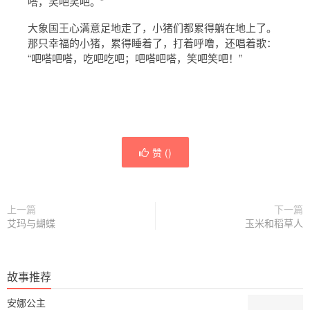
嗒，笑吧笑吧。”
大象国王心满意足地走了，小猪们都累得躺在地上了。
那只幸福的小猪，累得睡着了，打着呼噜，还唱着歌：
“吧嗒吧嗒，吃吧吃吧；吧嗒吧嗒，笑吧笑吧！”
赞 (
)
上一篇
下一篇
艾玛与蝴蝶
玉米和稻草人
故事推荐
安娜公主