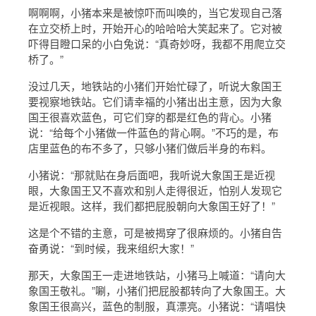
啊啊啊，小猪本来是被惊吓而叫唤的，当它发现自己落
在立交桥上时，开始开心的哈哈哈大笑起来了。它对被
吓得目瞪口呆的小白兔说：“真奇妙呀，我都不用爬立交
桥了。”
没过几天，地铁站的小猪们开始忙碌了，听说大象国王
要视察地铁站。它们请幸福的小猪出出主意，因为大象
国王很喜欢蓝色，可它们穿的都是红色的背心。小猪
说：“给每个小猪做一件蓝色的背心啊。”不巧的是，布
店里蓝色的布不多了，只够小猪们做后半身的布料。
小猪说：“那就贴在身后面吧，我听说大象国王是近视
眼，大象国王又不喜欢和别人走得很近，怕别人发现它
是近视眼。这样，我们都把屁股朝向大象国王好了！”
这是个不错的主意，可是被揭穿了很麻烦的。小猪自告
奋勇说：“到时候，我来组织大家！”
那天，大象国王一走进地铁站，小猪马上喊道：“请向大
象国王敬礼。”唰，小猪们把屁股都转向了大象国王。大
象国王很高兴，蓝色的制服，真漂亮。小猪说：“请唱快