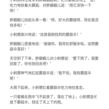
吃力地扶着大蘑菇，对胖蝈蝈儿说：“用它凉快一下
吧！”
胖蝈蝈儿抬起头来一看：“呀，好大的蘑菇呀，现在我凉
快多啦！”
小刺猬高兴地说：“这是我刚找到的蘑菇伞！”
胖蝈蝈儿感激地说：“谢谢你，我现在舒服多啦，这把蘑
菇伞真好！”
天空阴了下来，胖蝈蝈儿对小刺猬说：“要下雨了，我要
回家了，你也快回去吧！”
小刺猬神气地扛起蘑菇伞说：“我不怕，我有蘑菇伞
呢！”
大雨下起来，小刺猬扛着蘑菇伞吃力地往家走。
一只蜜蜂在雨中飞不起来了，落在了地上，小刺猬急忙
放下蘑菇伞，挡住了天上下的雨。