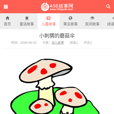
首页
童话故事
儿童故事
寓言故事
民间故事
成
456故事网
小刺猬的蘑菇伞
时间：2026-06-03
分类：
幼儿故事
阅读(
)
评论(
)