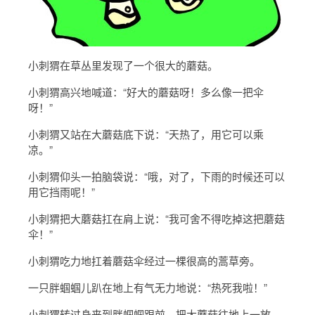
小刺猬在草丛里发现了一个很大的蘑菇。
小刺猬高兴地喊道：“好大的蘑菇呀！多么像一把伞
呀！”
小刺猬又站在大蘑菇底下说：“天热了，用它可以乘
凉。”
小刺猬仰头一拍脑袋说：“哦，对了，下雨的时候还可以
用它挡雨呢！”
小刺猬把大蘑菇扛在肩上说：“我可舍不得吃掉这把蘑菇
伞！”
小刺猬吃力地扛着蘑菇伞经过一棵很高的蒿草旁。
一只胖蝈蝈儿趴在地上有气无力地说：“热死我啦！”
小刺猬转过身来到胖蝈蝈跟前，把大蘑菇往地上一放，