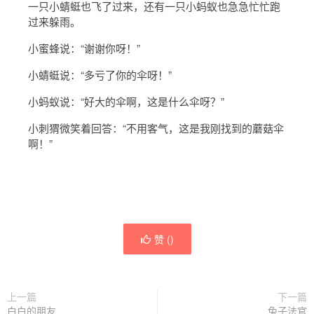
一只小蜻蜓也飞了过来，还有一只小蚂蚁也急急忙忙跑
过来躲雨。
小蜜蜂说：“谢谢你呀！”
小蜻蜓说：“多亏了你的伞呀！”
小蚂蚁说：“好大的伞啊，这是什么伞呀？”
小刺猬微笑着回答：“不用客气，这是我刚找到的蘑菇伞
啊！”
赞 (
)
上一篇
下一篇
白白的朋友
兔子法官